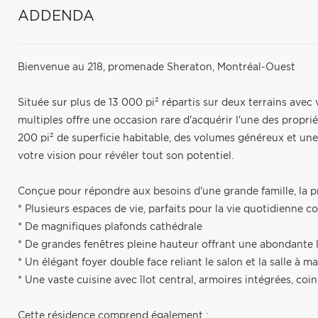
ADDENDA
Bienvenue au 218, promenade Sheraton, Montréal-Ouest
Située sur plus de 13 000 pi² répartis sur deux terrains avec v
multiples offre une occasion rare d'acquérir l'une des propri
200 pi² de superficie habitable, des volumes généreux et une
votre vision pour révéler tout son potentiel.
Conçue pour répondre aux besoins d'une grande famille, la pr
* Plusieurs espaces de vie, parfaits pour la vie quotidienne 
* De magnifiques plafonds cathédrale
* De grandes fenêtres pleine hauteur offrant une abondante lu
* Un élégant foyer double face reliant le salon et la salle à m
* Une vaste cuisine avec îlot central, armoires intégrées, coi
Cette résidence comprend également :