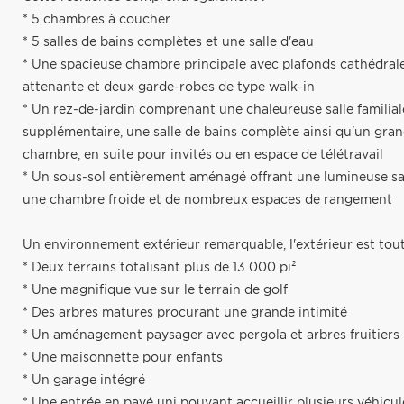
* 5 chambres à coucher
* 5 salles de bains complètes et une salle d'eau
* Une spacieuse chambre principale avec plafonds cathédrale, 
attenante et deux garde-robes de type walk-in
* Un rez-de-jardin comprenant une chaleureuse salle familia
supplémentaire, une salle de bains complète ainsi qu'un gr
chambre, en suite pour invités ou en espace de télétravail
* Un sous-sol entièrement aménagé offrant une lumineuse sall
une chambre froide et de nombreux espaces de rangement
Un environnement extérieur remarquable, l'extérieur est tou
* Deux terrains totalisant plus de 13 000 pi²
* Une magnifique vue sur le terrain de golf
* Des arbres matures procurant une grande intimité
* Un aménagement paysager avec pergola et arbres fruitiers
* Une maisonnette pour enfants
* Un garage intégré
* Une entrée en pavé uni pouvant accueillir plusieurs véhicul