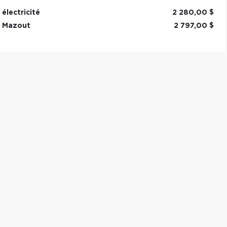
électricité
2 280,00 $
Mazout
2 797,00 $