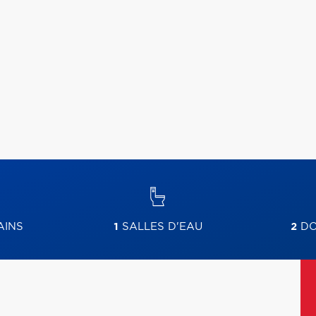
AINS
1
SALLES D'EAU
2
DO