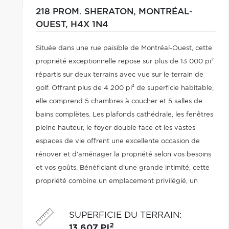
218 PROM. SHERATON,
MONTRÉAL-
OUEST,
H4X 1N4
Située dans une rue paisible de Montréal-Ouest, cette
propriété exceptionnelle repose sur plus de 13 000 pi²
répartis sur deux terrains avec vue sur le terrain de
golf. Offrant plus de 4 200 pi² de superficie habitable,
elle comprend 5 chambres à coucher et 5 salles de
bains complètes. Les plafonds cathédrale, les fenêtres
pleine hauteur, le foyer double face et les vastes
espaces de vie offrent une excellente occasion de
rénover et d'aménager la propriété selon vos besoins
et vos goûts. Bénéficiant d'une grande intimité, cette
propriété combine un emplacement privilégié, un
vaste terrain et un potentiel exceptionnel.
SUPERFICIE DU TERRAIN
:
2
13 607 PI