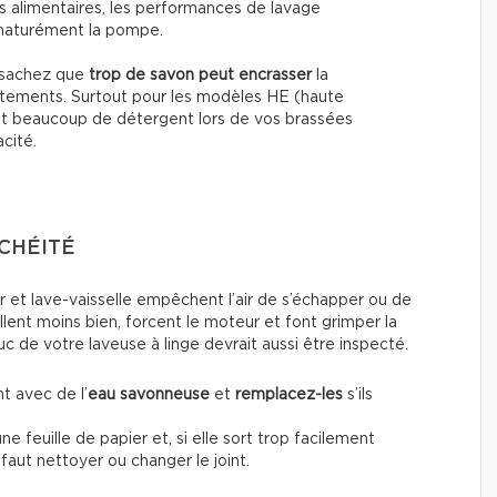
us alimentaires, les performances de lavage
ématurément la pompe.
, sachez que
trop de savon peut encrasser
la
vêtements. Surtout pour les modèles HE (haute
tant beaucoup de détergent lors de vos brassées
cité.
NCHÉITÉ
ur et lave-vaisselle empêchent l’air de s’échapper ou de
vaillent moins bien, forcent le moteur et font grimper la
c de votre laveuse à linge devrait aussi être inspecté.
t avec de l’
eau savonneuse
et
remplacez-les
s’ils
ne feuille de papier et, si elle sort trop facilement
 faut nettoyer ou changer le joint.