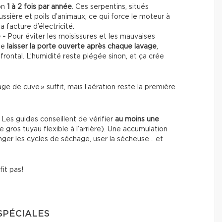
on
1 à 2 fois par année
. Ces serpentins, situés
ussière et poils d’animaux, ce qui force le moteur à
la facture d’électricité.
e -
Pour éviter les moisissures et les mauvaises
de
laisser la porte ouverte après chaque lavage
,
rontal. L’humidité reste piégée sinon, et ça crée
e de cuve » suffit, mais l’aération reste la première
-
Les guides conseillent de vérifier
au moins une
e gros tuyau flexible à l’arrière). Une accumulation
onger les cycles de séchage, user la sécheuse… et
fit pas!
 SPÉCIALES