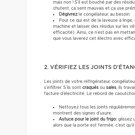
mais non ! S’il est bouché par des résid
chutent, ça sent mauvais et ça use pr
Dégivrez
le congélateur, au besoin.
Pour ce qui est de la laveuse à linge
machine et laisser des résidus sur les 
efficacité). Ainsi, ce n’est pas en met
que vous laverez cet électro avec effica
2. VÉRIFIEZ LES JOINTS D’ÉTA
Les joints de votre réfrigérateur, congélate
s’infiltrer. S’ils sont
craqués
ou
sales
, ils tra
facture d’électricité. Le rebord de caoutchou
Nettoyez tous les joints régulièremen
montrent des signes d’usure.
Astuce pour le joint du frigo:
glissez u
alors que la porte est fermée, c’est qu’il