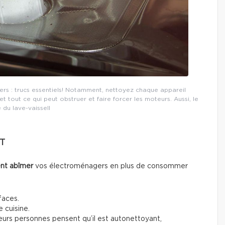
rs : trucs essentiels! Notamment, nettoyez chaque appareil
et tout ce qui peut obstruer et faire forcer les moteurs. Aussi, le
re du lave-vaissell
T
nt abîmer
vos électroménagers en plus de consommer
faces.
 cuisine.
eurs personnes pensent qu’il est autonettoyant,